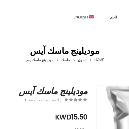
العلم
ENGLISH
موديلينج ماسك آيس
HOME
تسوق
ماسك
موديلينج ماسك آيس
موديلينج ماسك آيس
( لا توجد مراجعات بعد. )
out of 5
0
KWD
15.50