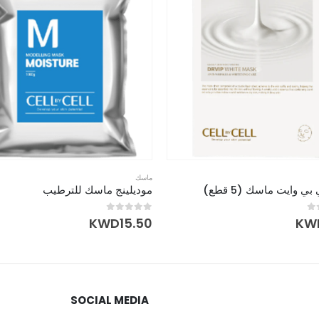
ماسك
بي وايت ماسك (5 قطع)
موديلينج ماسك للترطيب
out of 5
0
KWD
15.50
KW
SOCIAL MEDIA