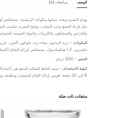
الوصف
مراجعات (0)
يهدئ البشرة ويجدد شبابها بمكوناته الرئيسية، مستخلص أور
مثل فرط التصبغ وحب الشباب، ويفتح البشرة. مناسب للبشر
والبارابين والسيليكون والكبريتات والمواد المسببة للحسا
المكونات
جلسرين، 1،2-هيكسانديول، مستخلص أوراق النعناع (النعناع الأخضر).
الحجم
– 1000 جرام.
كيفية الاستخدام
15 إلى 20 دقيقة، قومي بإزالة القناع المتصلب وتنظيفه بواسطة التونر.
منتجات ذات صلة