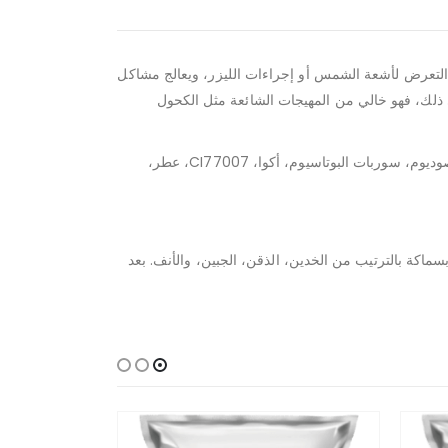
عد التعرض لأشعة الشمس أو إجراءات الليزر، ويعالج مشاكل
ذلك، فهو خالي من المهيجات الشائعة مثل الكحول
– تربة الدياتوم، نشاء ذرة، جلوكوز، ألجين، كبريتات الكالسيوم، بيروفوسفات الصوديوم الرباعي، أكسيد المغنيسيوم، بنزوات الصوديوم، سوربات البوتاسيوم، أكوا، CI77007، عطر،
قومي بخلطهما بشكل جيد لمدة 1-2 دقيقة، وضعيه على وجهك بسماكة بالترتيب من الخدين، الذقن، الجبين، والأنف. بعد