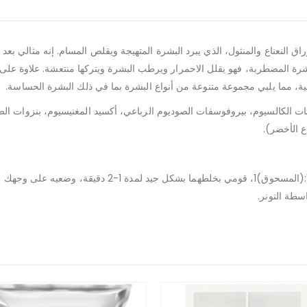
اق النعناع والمنثول، الذي يبرد البشرة المتهيجة ويقلص المسام. إنه مثالي ب
ة المضطربة، فهو يقلل الاحمرار ويرطب البشرة ويتركها منتعشة. علاوة على 
سية، مما يلبي مجموعة متنوعة من أنواع البشرة بما في ذلك البشرة الحساسة.
– نسبة الخلط المثالية للمنتج هي (الماء)1:(المسحوق)1، 