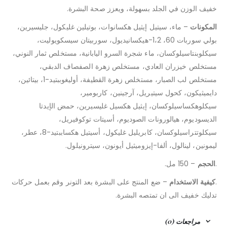
خفيف الوزن في الجلد بسهولة، ويعزز صحة البشرة.
المكونات
– ماء، سيتيل إيثيل هكسانوات، بوتيلين غليكول، جليسيرين،
بولي سوربات 60، 1،2-هيكسانيديول، سوربيتان سيسكويوليت،
سيكلوبنتاسيلوكسان، ماء شجرة السرو اليابانية، مستخلص ثمار النوني،
مستخلص خيزران العادي، مستخلص زهرة الصفصاف الدبقي،
مستخلص لب الصبار، مستخلص زهرة القطيفة، أوليغوببتيد-1، بيتائين،
دايميثيكون، كحول سيتيريل، آرجينين، كاربومير،
سيكلوهكساسيلوكسان، إيثيل هكسيل غليسيرين، حمض الإيدتا
الديسوديوم، هيالورونات الصوديوم، أسيتات توكوفيريل،
سيكلوتتراسيلوكسان، كابريليل غليكول، أسيتيل هكساببتيد-8، عطر،
ليمونين، لينالول، ألفا-إيزوميثيل أيونون، سيترونيلول.
.
الحجم
– 150 مل.
.
كيفية الاستخدام
– ضع المنتج على البشرة بعد التونر وقم بعمل حركات
تدليك خفيف الى ان تمتصه البشرة.
مراجعات (0)