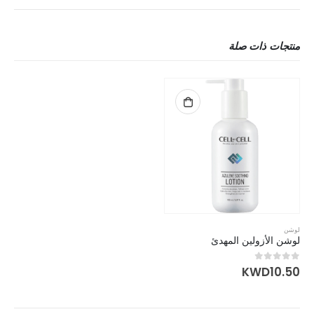
منتجات ذات صلة
لوشن
لوشن الأزولين المهدئ
KWD
10.50
out of 5
0